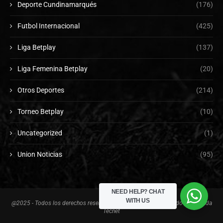
Deporte Cundinamarqués
(176)
Futbol Internacional
(425)
Liga Betplay
(137)
Liga Femenina Betplay
(20)
Otros Deportes
(214)
Torneo Betplay
(10)
Uncategorized
(1)
Union Noticias
(95)
NEED HELP?
CHAT
WITH US
@2025 - Todos los derechos reservados. Diseñado y desarrollado por Tienda
Tecnet