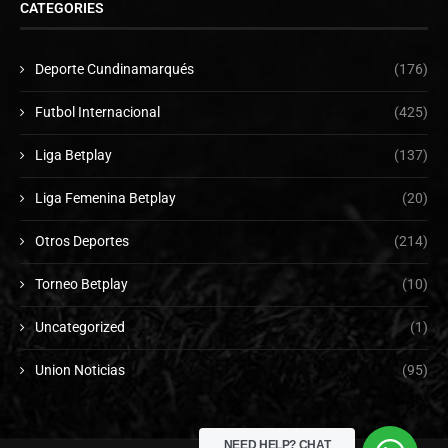
CATEGORIES
Deporte Cundinamarqués
(176)
Futbol Internacional
(425)
Liga Betplay
(137)
Liga Femenina Betplay
(20)
Otros Deportes
(214)
Torneo Betplay
(10)
Uncategorized
(1)
Union Noticias
(95)
NEED HELP?
CHAT