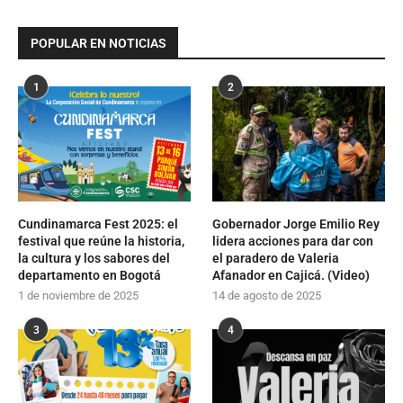
POPULAR EN NOTICIAS
1
2
Cundinamarca Fest 2025: el
Gobernador Jorge Emilio Rey
festival que reúne la historia,
lidera acciones para dar con
la cultura y los sabores del
el paradero de Valeria
departamento en Bogotá
Afanador en Cajicá. (Video)
1 de noviembre de 2025
14 de agosto de 2025
3
4