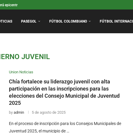
rá epicentro internacional de la ciencia equina con el V CISAE CO 2027
y niñas competirán en la Final Departamental del Festival de Festivales en Cundinam
e ciclomontañismo que conecta a Chía y Tabio por Lourdes será ciclovía exclusiva t
anuncia patrocinio con atletas paralímpicos y con el Comité Olímpico Colombiano.
ón: La reina del BMX en Colombia
lle: En búsqueda de su sueño en París 2024.
rez: En búsqueda de ser el rey del BMX en Colombia
Barranquilla: Nueve Veces Campeones de la Liga Profesional de Baloncesto.
ero: Con fe, sacrificio y disciplina está en París 2024.
OTICIAS
PASEGOL
FÚTBOL COLOMBIANO
FÚTBOL INTERNAC
IERNO JUVENIL
Union Noticias
Chía fortalece su liderazgo juvenil con alta
participación en las inscripciones para las
elecciones del Consejo Municipal de Juventud
2025
by
admin
5 de agosto de 2025
En el proceso de inscripción para los Consejos Municipales de
Juventud 2025, el municipio de …