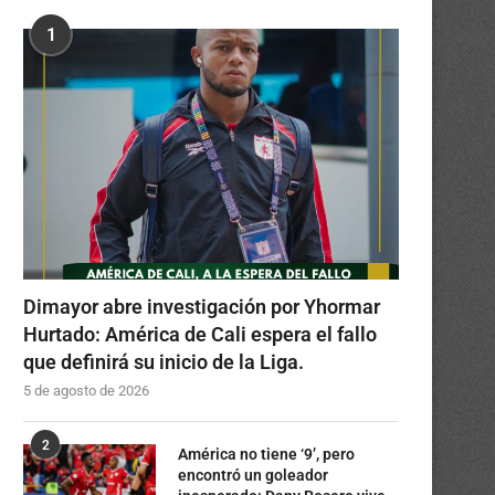
1
Dimayor abre investigación por Yhormar
Hurtado: América de Cali espera el fallo
que definirá su inicio de la Liga.
5 de agosto de 2026
2
América no tiene ‘9’, pero
encontró un goleador