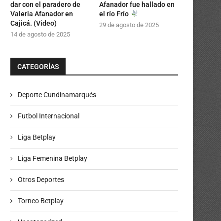
dar con el paradero de
Afanador fue hallado en
Valeria Afanador en
el río Frío
Cajicá. (Video)
29 de agosto de 2025
14 de agosto de 2025
CATEGORÍAS
Deporte Cundinamarqués
Futbol Internacional
Liga Betplay
Liga Femenina Betplay
Otros Deportes
Torneo Betplay