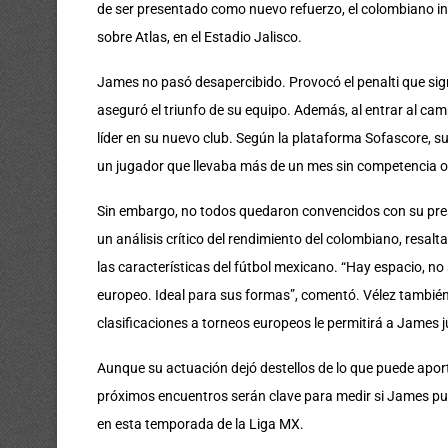
de ser presentado como nuevo refuerzo, el colombiano ingr
sobre Atlas, en el Estadio Jalisco.
James no pasó desapercibido. Provocó el penalti que signi
aseguró el triunfo de su equipo. Además, al entrar al cam
líder en su nuevo club. Según la plataforma Sofascore, s
un jugador que llevaba más de un mes sin competencia of
Sin embargo, no todos quedaron convencidos con su prese
un análisis crítico del rendimiento del colombiano, resal
las características del fútbol mexicano. “Hay espacio, no
europeo. Ideal para sus formas”, comentó. Vélez también
clasificaciones a torneos europeos le permitirá a James 
Aunque su actuación dejó destellos de lo que puede aport
próximos encuentros serán clave para medir si James pue
en esta temporada de la Liga MX.