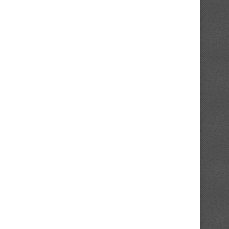
Dos talentos formados desde los 9
Colombia derrota 1-0 a Con
años en...
adueña...
26 de junio de 2026
24 de junio de 2026