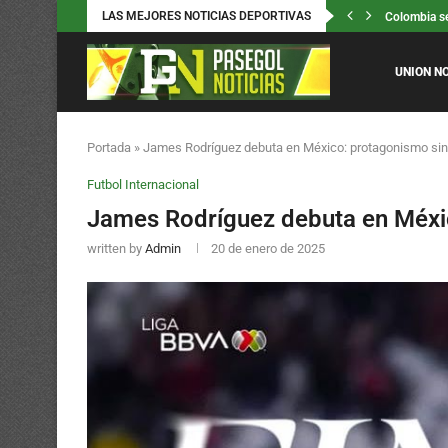
LAS MEJORES NOTICIAS DEPORTIVAS
5000 niños 
La rodada d
Pony Malta 
Mariana Paj
Gabriela Bo
Carlos Ramí
Titanes de 
Arnovis Dalm
UNION N
Portada
»
James Rodríguez debuta en México: protagonismo sin
Futbol Internacional
James Rodríguez debuta en Méxi
written by
Admin
20 de enero de 2025