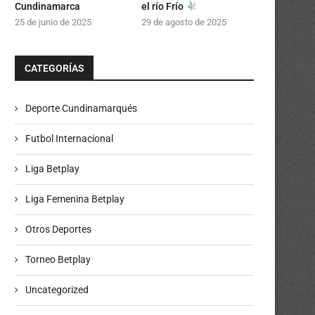
Cundinamarca
el río Frío
25 de junio de 2025
29 de agosto de 2025
CATEGORÍAS
Deporte Cundinamarqués
Futbol Internacional
Liga Betplay
Liga Femenina Betplay
Otros Deportes
Torneo Betplay
Impresionante parada militar en el
Chía reunió a destacadas 
Uncategorized
desfile del 20...
sinfónicas en un...
20 de julio de 2026
19 de julio de 2026