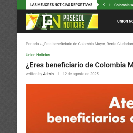
LAS MEJORES NOTICIAS DEPORTIVAS
Colombia se
5000 niños 
La rodada d
Pony Malta 
Mariana Paj
Gabriela Bo
Carlos Ramí
Titanes de 
Arnovis Dalm
UNION N
Portada
»
¿Eres beneficiario de Colombia Mayor, Renta Ciudada
Union Noticias
¿Eres beneficiario de Colombia 
written by
Admin
12 de agosto de 2025