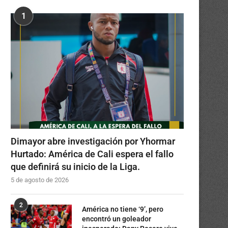
1
Dimayor abre investigación por Yhormar
Hurtado: América de Cali espera el fallo
que definirá su inicio de la Liga.
5 de agosto de 2026
2
América no tiene ‘9’, pero
encontró un goleador